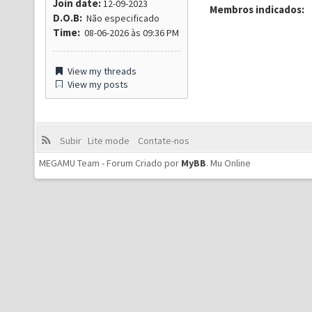
Join date:
12-09-2023
Membros indicados:
D.O.B:
Não especificado
Time:
08-06-2026 às 09:36 PM
View my threads
View my posts
Subir
Lite mode
Contate-nos
MEGAMU Team - Forum Criado por
MyBB
.
Mu Online