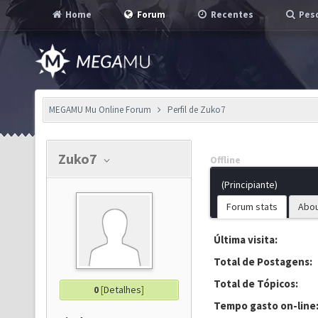
Home
Forum
Recentes
Pesq
MEGAMU Mu Online Forum
Perfil de Zuko7
Zuko7
Offline
(Principiante)
Forum stats
Abo
Última visita:
Total de Postagens:
Total de Tópicos:
0
[
Detalhes
]
Tempo gasto on-line