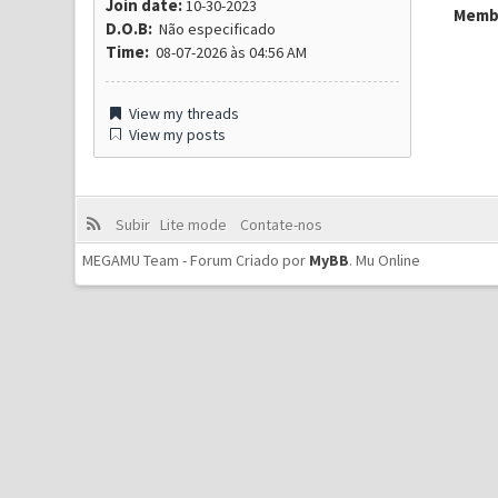
Join date:
10-30-2023
Membr
D.O.B:
Não especificado
Time:
08-07-2026 às 04:56 AM
View my threads
View my posts
Subir
Lite mode
Contate-nos
MEGAMU Team - Forum Criado por
MyBB
.
Mu Online