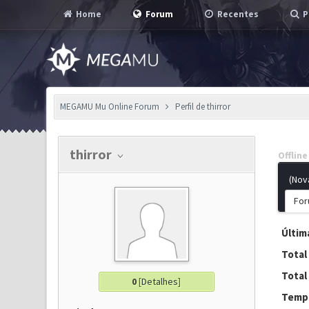
Home
Forum
Recentes
P
MEGAMU Mu Online Forum
Perfil de thirror
thirror
Offline
(Nov
For
Última
Total
Total
0
[
Detalhes
]
Tempo