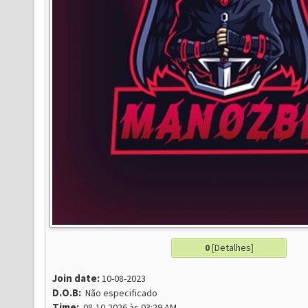
0
[
Detalhes
]
Join date:
10-08-2023
D.O.B:
Não especificado
Time:
08-10-2026 às 03:29 AM