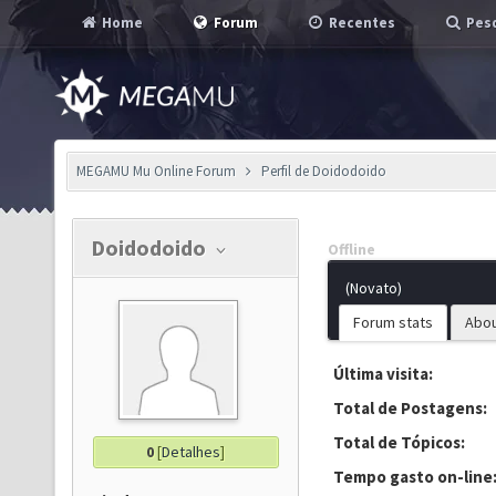
Home
Forum
Recentes
Pesq
MEGAMU Mu Online Forum
Perfil de Doidodoido
Doidodoido
Offline
(Novato)
Forum stats
Abo
Última visita:
Total de Postagens:
Total de Tópicos:
0
[
Detalhes
]
Tempo gasto on-line