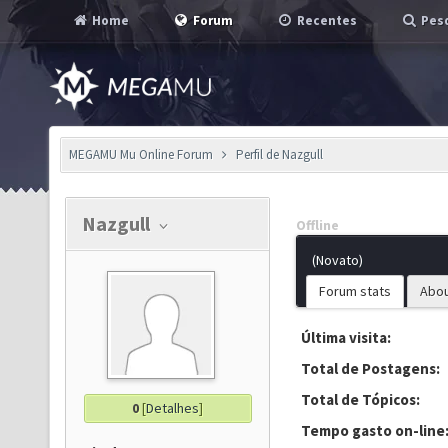
Home
Forum
Recentes
Pesq
MEGAMU Mu Online Forum
Perfil de Nazgull
Nazgull
Offline
(Novato)
Forum stats
Abo
Última visita:
Total de Postagens:
Total de Tópicos:
0
[
Detalhes
]
Tempo gasto on-line