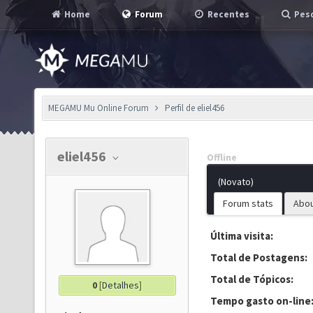
Home
Forum
Recentes
Pesq
MEGAMU Mu Online Forum
Perfil de eliel456
eliel456
Offline
(Novato)
Forum stats
Abo
Última visita:
Total de Postagens:
Total de Tópicos:
0
[
Detalhes
]
Tempo gasto on-line