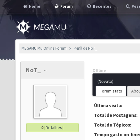
Home
Forum
Recentes
Pesq
MEGAMU Mu Online Forum
Perfil de NoT_
NoT_
Offline
(Novato)
Forum stats
Abo
Última visita:
Total de Postagens:
Total de Tópicos:
0
[
Detalhes
]
Tempo gasto on-line