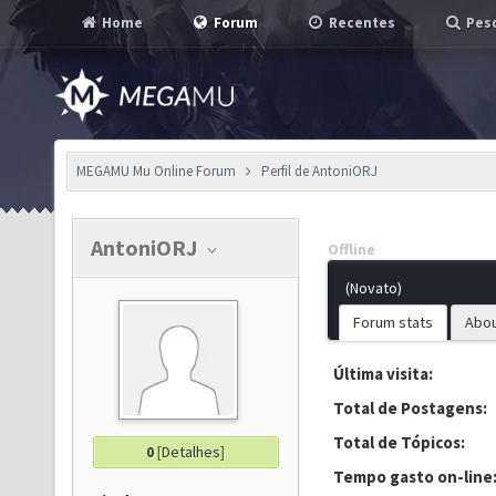
Home
Forum
Recentes
Pesq
MEGAMU Mu Online Forum
Perfil de AntoniORJ
AntoniORJ
Offline
(Novato)
Forum stats
Abo
Última visita:
Total de Postagens:
Total de Tópicos:
0
[
Detalhes
]
Tempo gasto on-line