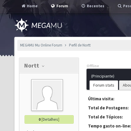
Home
Forum
Recentes
Pesq
MEGAMU Mu Online Forum
Perfil de Nortt
Nortt
Offline
(Principiante)
Forum stats
Abo
Última visita:
Total de Postagens:
Total de Tópicos:
0
[
Detalhes
]
Tempo gasto on-line