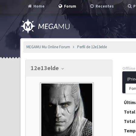
Home
Forum
Recentes
P
MEGAMU Mu Online Forum
Perfil de 12e13elde
12e13elde
Offline
(Prin
For
Última
Total
Total
Tempo