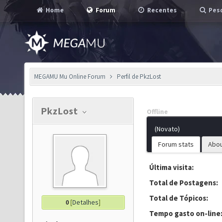
Home
Forum
Recentes
Pesq
MEGAMU Mu Online Forum
Perfil de PkzLost
PkzLost
Offline
(Novato)
Forum stats
Abo
Última visita:
Total de Postagens:
Total de Tópicos:
0
[
Detalhes
]
Tempo gasto on-line