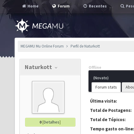
Home
Forum
Recentes
Pesq
MEGAMU Mu Online Forum
Perfil de Naturkott
Naturkott
Offline
(Novato)
Forum stats
Abo
Última visita:
Total de Postagens:
Total de Tópicos:
0
[
Detalhes
]
Tempo gasto on-line