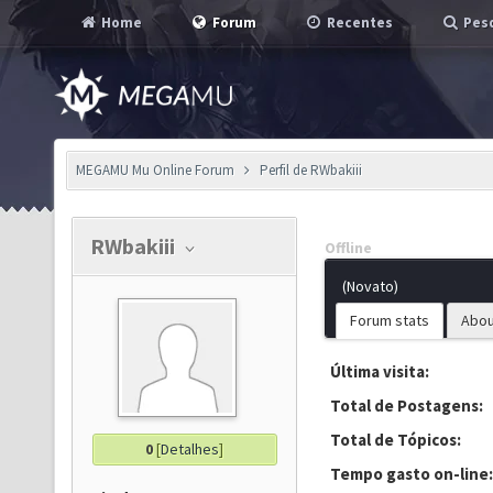
Home
Forum
Recentes
Pesq
MEGAMU Mu Online Forum
Perfil de RWbakiii
RWbakiii
Offline
(Novato)
Forum stats
Abou
Última visita:
Total de Postagens:
Total de Tópicos:
0
[
Detalhes
]
Tempo gasto on-line: