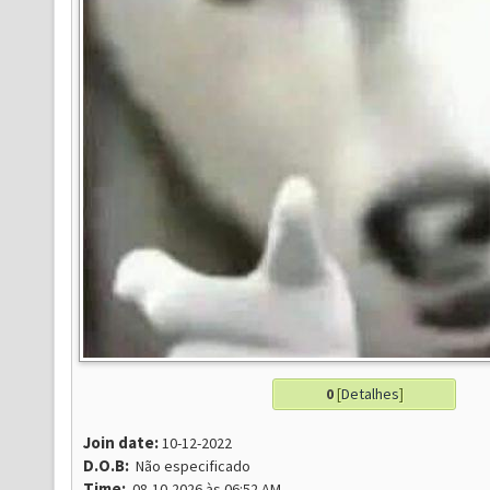
0
[
Detalhes
]
Join date:
10-12-2022
D.O.B:
Não especificado
Time:
08-10-2026 às 06:52 AM