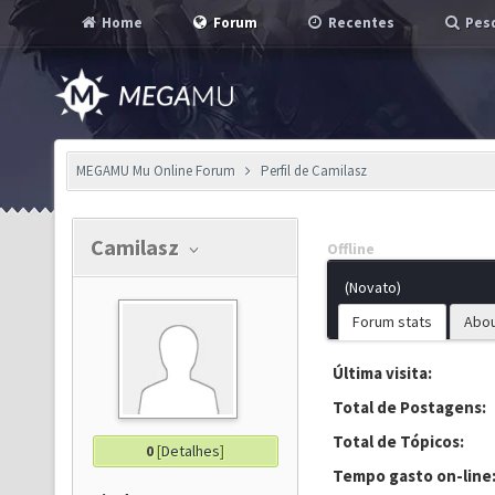
Home
Forum
Recentes
Pesq
MEGAMU Mu Online Forum
Perfil de Camilasz
Camilasz
Offline
(Novato)
Forum stats
Abo
Última visita:
Total de Postagens:
Total de Tópicos:
0
[
Detalhes
]
Tempo gasto on-line