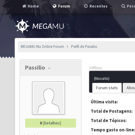
Home
Forum
Recentes
Pesq
MEGAMU Mu Online Forum
Perfil de Passilio
Passilio
Offline
(Novato)
Forum stats
Abo
Última visita:
Total de Postagens:
Total de Tópicos:
0
[
Detalhes
]
Tempo gasto on-line