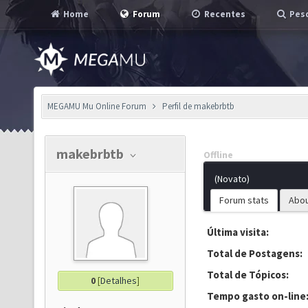
Home
Forum
Recentes
Pesq
MEGAMU Mu Online Forum
Perfil de makebrbtb
makebrbtb
Offline
(Novato)
Forum stats
Abo
Última visita:
Total de Postagens:
Total de Tópicos:
0
[
Detalhes
]
Tempo gasto on-line