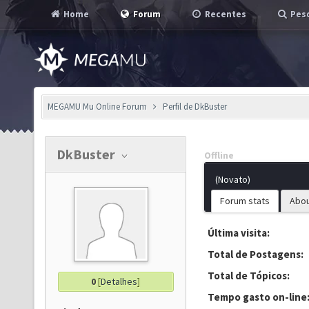
Home
Forum
Recentes
Pesq
MEGAMU Mu Online Forum
Perfil de DkBuster
DkBuster
Offline
(Novato)
Forum stats
Abo
Última visita:
Total de Postagens:
Total de Tópicos:
0
[
Detalhes
]
Tempo gasto on-line