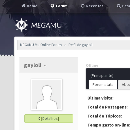
Home
Forum
Recentes
Pesq
MEGAMU Mu Online Forum
Perfil de gayloli
gayloli
Offline
(Principiante)
Forum stats
Abo
Última visita:
Total de Postagens:
Total de Tópicos:
0
[
Detalhes
]
Tempo gasto on-line