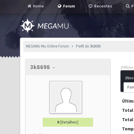
Home
Forum
Recentes
P
MEGAMU Mu Online Forum
Perfil de 3k8698
3k8698
Offline
(Nov
For
Última
Total
Total
0
[
Detalhes
]
Tempo