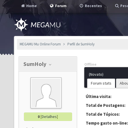
Home
Forum
Recentes
Pesq
MEGAMU Mu Online Forum
Perfil de SumHoly
SumHoly
Offline
(Novato)
Forum stats
Abou
Última visita:
Total de Postagens:
Total de Tópicos:
0
[
Detalhes
]
Tempo gasto on-line: