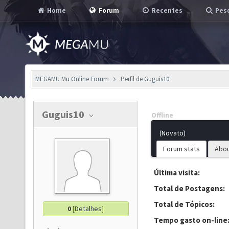
Home
Forum
Recentes
Pesq
MEGAMU Mu Online Forum
Perfil de Guguis10
Guguis10
Offline
(Novato)
Forum stats
Abo
Última visita:
Total de Postagens:
Total de Tópicos:
0
[
Detalhes
]
Tempo gasto on-line