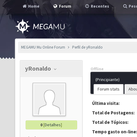
Home
Forum
Recentes
Pesq
MEGAMU Mu Online Forum
Perfil de yRonaldo
yRonaldo
Offline
(Principiante)
Forum stats
Abo
Última visita:
Total de Postagens:
Total de Tópicos:
0
[
Detalhes
]
Tempo gasto on-line