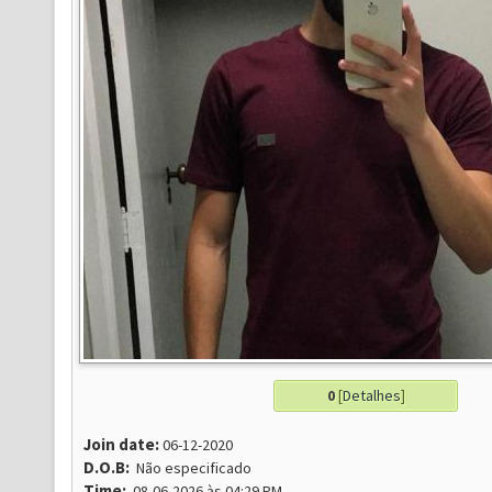
0
[
Detalhes
]
Join date:
06-12-2020
D.O.B:
Não especificado
Time:
08-06-2026 às 04:29 PM