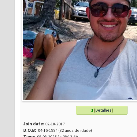
1
[
Detalhes
]
Join date:
02-18-2017
D.O.B:
04-16-1994 (32 anos de idade)
Time:
08-08-2026 às 08:13 AM