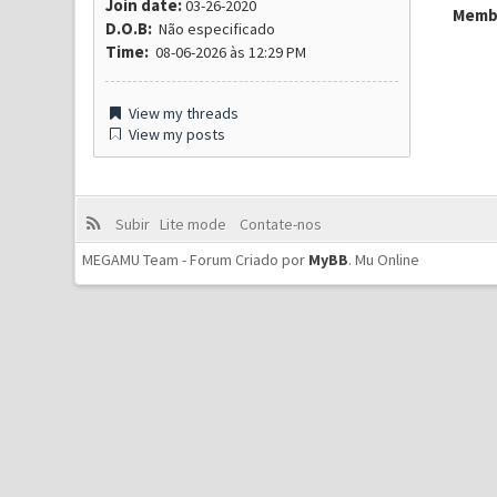
Join date:
03-26-2020
Membr
D.O.B:
Não especificado
Time:
08-06-2026 às 12:29 PM
View my threads
View my posts
Subir
Lite mode
Contate-nos
MEGAMU Team - Forum Criado por
MyBB
.
Mu Online