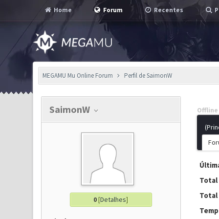
Home
Forum
Recentes
P
MEGAMU Mu Online Forum
Perfil de SaimonW
SaimonW
Offline
(Prin
For
Última
Total
Total
0
[
Detalhes
]
Tempo