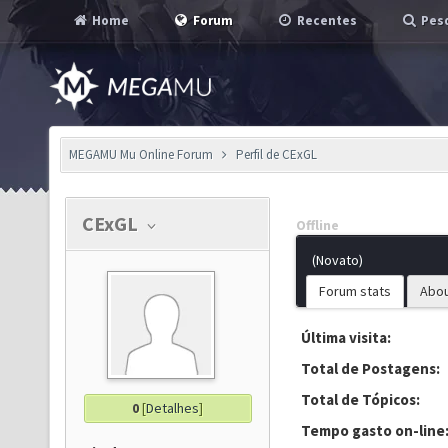
Home
Forum
Recentes
Pesq
MEGAMU Mu Online Forum
Perfil de CExGL
CExGL
Offline
(Novato)
Forum stats
Abo
Última visita:
Total de Postagens:
Total de Tópicos:
0
[
Detalhes
]
Tempo gasto on-line