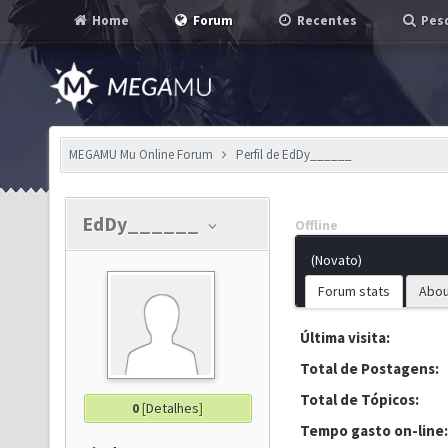
Home
Forum
Recentes
Pesq
MEGAMU Mu Online Forum
Perfil de EdDy______
EdDy______
Offline
(Novato)
Forum stats
Abou
Última visita:
Total de Postagens:
Total de Tópicos:
0
[
Detalhes
]
Tempo gasto on-line: