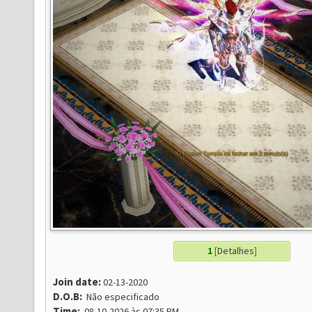
1
[
Detalhes
]
Join date:
02-13-2020
D.O.B:
Não especificado
Time:
08-10-2026 às 07:35 PM