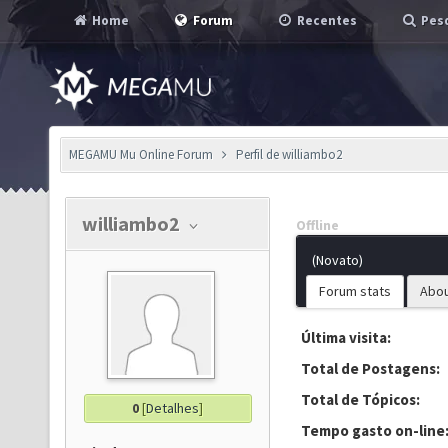
Home
Forum
Recentes
Pesq
MEGAMU Mu Online Forum
Perfil de williambo2
williambo2
Offline
(Novato)
Forum stats
Abo
Última visita:
Total de Postagens:
Total de Tópicos:
0
[
Detalhes
]
Tempo gasto on-line