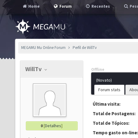
Home
Forum
Recentes
Pesq
MEGAMU Mu Online Forum
Perfil de WillTv
WillTv
Offline
(Novato)
Forum stats
Abo
Última visita:
Total de Postagens:
Total de Tópicos:
0
[
Detalhes
]
Tempo gasto on-line