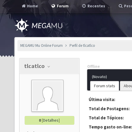
Home
Forum
Recentes
Pesq
MEGAMU Mu Online Forum
Perfil de tlcatlco
tlcatlco
Offline
(Novato)
Forum stats
Abo
Última visita:
Total de Postagens:
Total de Tópicos:
0
[
Detalhes
]
Tempo gasto on-line