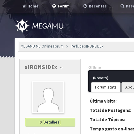
Home
Forum
Recentes
Pesq
MEGAMU Mu Online Forum
Perfil de xIRONSIDEx
xIRONSIDEx
Offline
(Novato)
Forum stats
Abou
Última visita:
Total de Postagens:
Total de Tópicos:
0
[
Detalhes
]
Tempo gasto on-line: