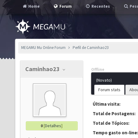
Home
Forum
Recentes
Pesq
MEGAMU Mu Online Forum
Perfil de Caminhao23
Caminhao23
Offline
(Novato)
Forum stats
Abo
Última visita:
Total de Postagens:
Total de Tópicos:
0
[
Detalhes
]
Tempo gasto on-line