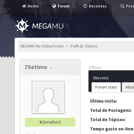
Home
Forum
Recentes
Pesq
MEGAMU Mu Online Forum
Perfil de 7Setimo
7Setimo
Offline
(Novato)
Forum stats
Abo
Última visita:
Total de Postagens:
Total de Tópicos:
0
[
Detalhes
]
Tempo gasto on-line