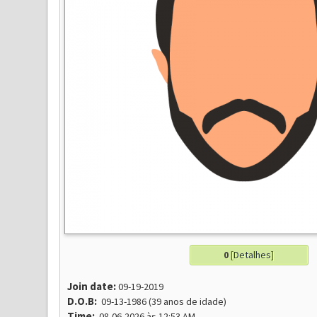
0
[
Detalhes
]
Join date:
09-19-2019
D.O.B:
09-13-1986 (39 anos de idade)
Time:
08-06-2026 às 12:53 AM