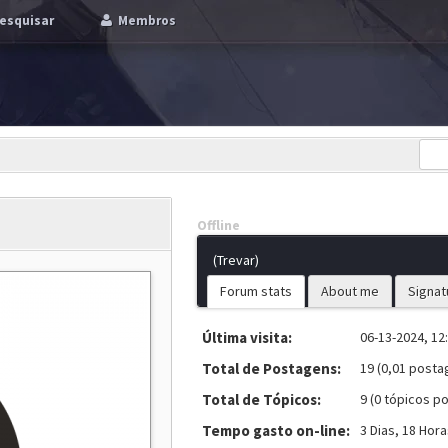
esquisar
Membros
Offline
(Trevar)
Forum stats
About me
Signat
Última visita:
06-13-2024, 12
Total de Postagens:
19 (0,01 posta
Total de Tópicos:
9 (0 tópicos po
Tempo gasto on-line:
3 Dias, 18 Hor