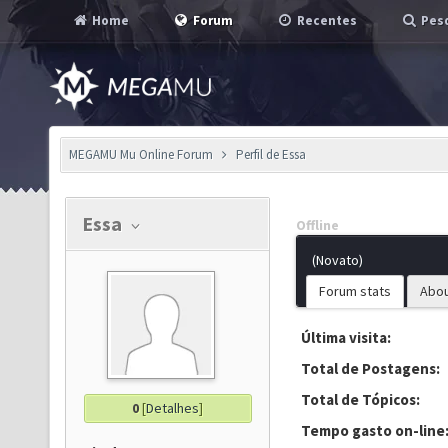
Home
Forum
Recentes
Pesq
MEGAMU Mu Online Forum
Perfil de Essa
Essa
Offline
(Novato)
Forum stats
Abo
Última visita:
Total de Postagens:
Total de Tópicos:
0
[
Detalhes
]
Tempo gasto on-line