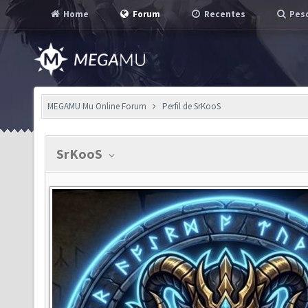
Home
Forum
Recentes
Pesq
MEGAMU Mu Online Forum
Perfil de SrKooS
SrKooS