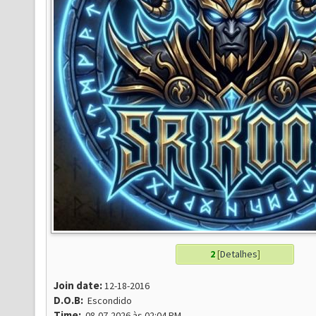
2
[
Detalhes
]
Join date:
12-18-2016
D.O.B:
Escondido
Time:
08-07-2026 às 02:04 PM