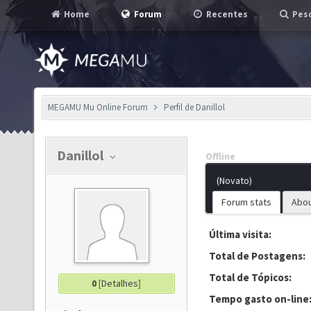
Home
Forum
Recentes
Pesq
MEGAMU Mu Online Forum
Perfil de Danillol
Danillol
Offline
(Novato)
Forum stats
Abo
Última visita:
Total de Postagens:
Total de Tópicos:
0
[
Detalhes
]
Tempo gasto on-line