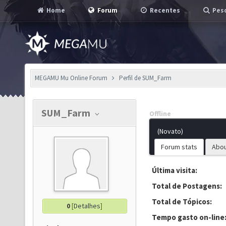
Home
Forum
Recentes
Pesq
MEGAMU Mu Online Forum
Perfil de SUM_Farm
SUM_Farm
Offline
(Novato)
Forum stats
Abo
Última visita:
Total de Postagens:
Total de Tópicos:
0
[
Detalhes
]
Tempo gasto on-line