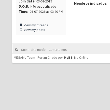
Join date:
03-08-2019
Membros indicados:
D.O.B:
Não especificado
Time:
08-07-2026 às 03:20 PM
View my threads
View my posts
Subir
Lite mode
Contate-nos
MEGAMU Team - Forum Criado por
MyBB
.
Mu Online