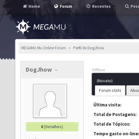
Home
Forum
Recentes
Pesq
MEGAMU Mu Online Forum
Perfil de DogJhow
DogJhow
Offline
(Novato)
Forum stats
Abo
Última visita:
Total de Postagens:
Total de Tópicos:
0
[
Detalhes
]
Tempo gasto on-line