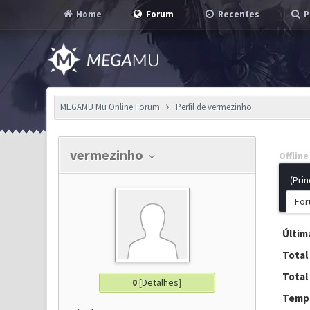
Home
Forum
Recentes
P
MEGAMU Mu Online Forum
Perfil de vermezinho
vermezinho
Offline
(Prin
For
Última
Total
Total
0
[
Detalhes
]
Tempo