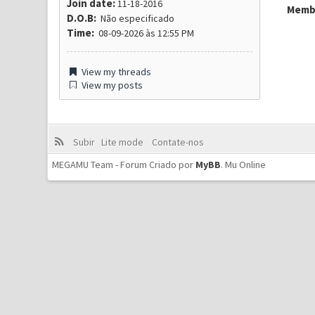
Join date:
11-18-2016
Membr
D.O.B:
Não especificado
Time:
08-09-2026 às 12:55 PM
View my threads
View my posts
Subir
Lite mode
Contate-nos
MEGAMU Team - Forum Criado por
MyBB
.
Mu Online