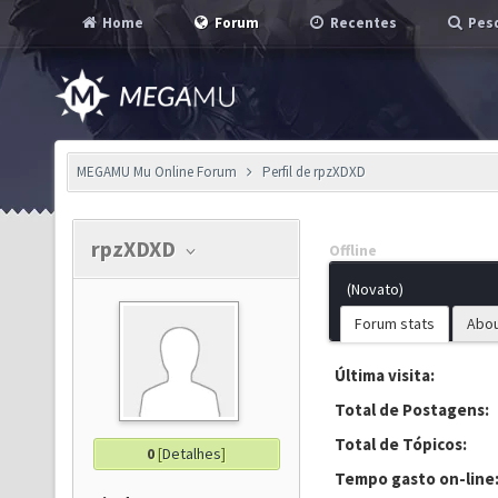
Home
Forum
Recentes
Pesq
MEGAMU Mu Online Forum
Perfil de rpzXDXD
rpzXDXD
Offline
(Novato)
Forum stats
Abo
Última visita:
Total de Postagens:
Total de Tópicos:
0
[
Detalhes
]
Tempo gasto on-line