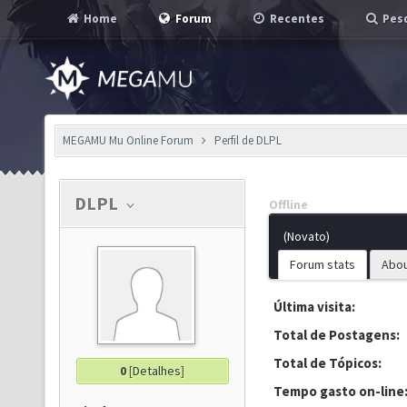
Home
Forum
Recentes
Pesq
MEGAMU Mu Online Forum
Perfil de DLPL
DLPL
Offline
(Novato)
Forum stats
Abo
Última visita:
Total de Postagens:
Total de Tópicos:
0
[
Detalhes
]
Tempo gasto on-line