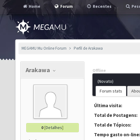
Home
Forum
Recentes
Pesq
MEGAMU Mu Online Forum
Perfil de Arakawa
Arakawa
Offline
(Novato)
Forum stats
Abo
Última visita:
Total de Postagens:
Total de Tópicos:
0
[
Detalhes
]
Tempo gasto on-line