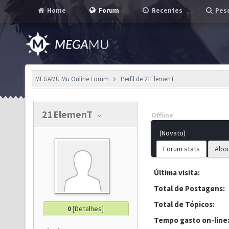
Home
Forum
Recentes
Pesq
MEGAMU Mu Online Forum
Perfil de 21ElemenT
21ElemenT
Offline
(Novato)
Forum stats
Abo
Última visita:
Total de Postagens:
Total de Tópicos:
0
[
Detalhes
]
Tempo gasto on-line