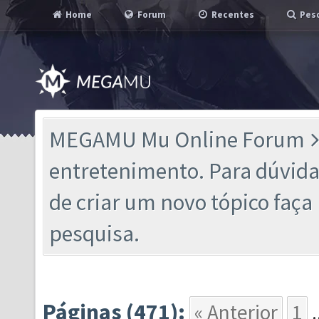
Home
Forum
Recentes
Pesq
MEGAMU Mu Online Forum
entretenimento. Para dúvidas
de criar um novo tópico faç
pesquisa.
Páginas (471):
« Anterior
1
.