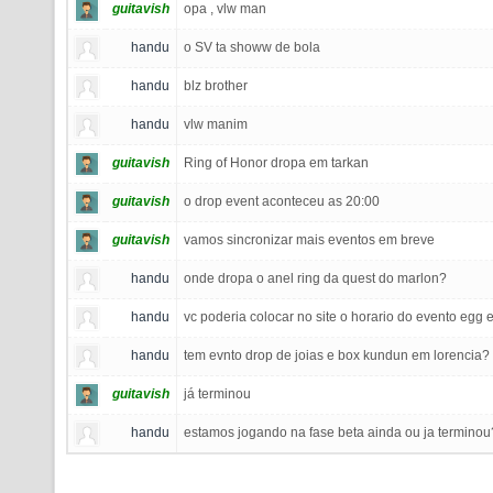
guitavish
opa , vlw man
handu
o SV ta showw de bola
handu
blz brother
handu
vlw manim
guitavish
Ring of Honor dropa em tarkan
guitavish
o drop event aconteceu as 20:00
guitavish
vamos sincronizar mais eventos em breve
handu
onde dropa o anel ring da quest do marlon?
handu
vc poderia colocar no site o horario do evento egg
handu
tem evnto drop de joias e box kundun em lorencia? 
guitavish
já terminou
handu
estamos jogando na fase beta ainda ou ja terminou