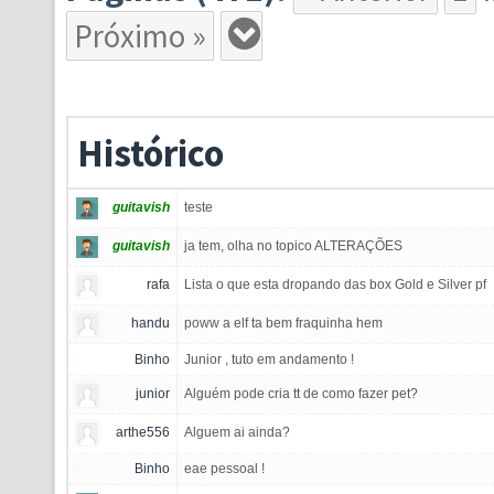
Próximo »
Histórico
guitavish
teste
guitavish
ja tem, olha no topico ALTERAÇÕES
rafa
Lista o que esta dropando das box Gold e Silver pf
handu
poww a elf ta bem fraquinha hem
Binho
Junior , tuto em andamento !
junior
Alguém pode cria tt de como fazer pet?
arthe556
Alguem ai ainda?
Binho
eae pessoal !