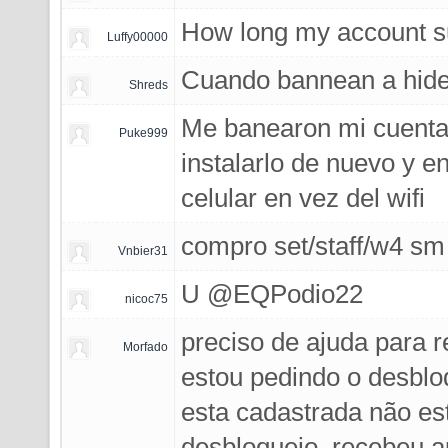
How long my account s
Luffy00000
Cuando bannean a hide
Shreds
Me banearon mi cuenta s
Puke999
instalarlo de nuevo y en
celular en vez del wifi
compro set/staff/w4 sm
Vnbier31
U @EQPodio22
nicoc75
preciso de ajuda para 
Morfado
estou pedindo o desblo
esta cadastrada não es
desbloqueio, recebeu a