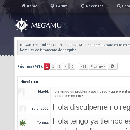
Home
Forum
Recentes
Pesq
MEGAMU Mu Online Forum
ATENÇÃO: Chat apenas para entretenimen
bom uso da ferramenta de pesquisa.
Páginas (471):
1
2
3
4
5
...
471
Próximo »
Histórico
bluebk
hola tengo un problema soy nuevo y quiero entrar
alguien me ayuda?
Hola disculpeme no reg
Belen2002
Hola tengo ya tiempo e
Yormita