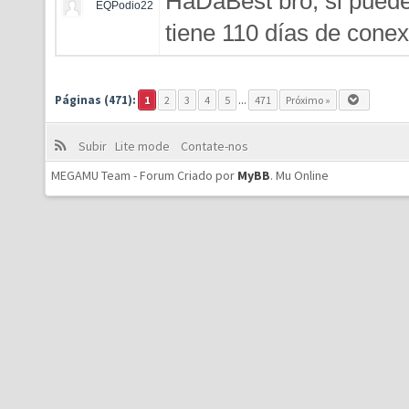
HaDaBest bro, si puedes
EQPodio22
tiene 110 días de conex
Páginas (471):
1
2
3
4
5
...
471
Próximo »
Subir
Lite mode
Contate-nos
MEGAMU Team - Forum Criado por
MyBB
.
Mu Online