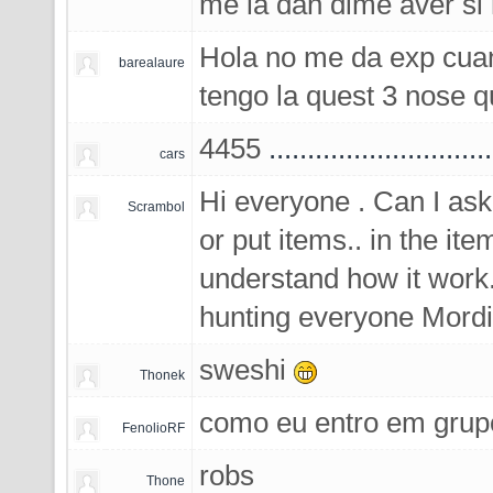
me la dan dime aver s
Hola no me da exp cuand
barealaure
tengo la quest 3 nose 
4455
.
.
.
.
.
.
.
.
.
.
.
.
.
.
.
.
.
.
.
.
.
.
.
.
.
.
.
.
.
cars
Hi everyone . Can I ask i
Scrambol
or put items.. in the ite
understand how it work
hunting everyone Mord
sweshi
Thonek
como eu entro em grup
FenolioRF
robs
Thone