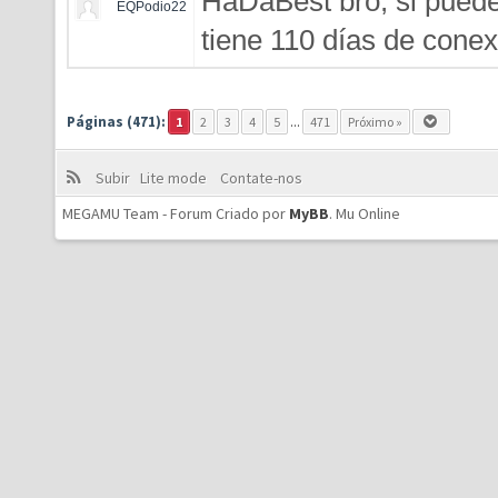
HaDaBest bro, si puedes
EQPodio22
tiene 110 días de conex
Páginas (471):
1
2
3
4
5
...
471
Próximo »
Subir
Lite mode
Contate-nos
MEGAMU Team - Forum Criado por
MyBB
.
Mu Online