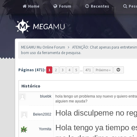
Home
Forum
Recentes
Pesq
MEGAMU Mu Online Forum
ATENÇÃO: Chat apenas para entretenimen
bom uso da ferramenta de pesquisa.
Páginas (471):
1
2
3
4
5
...
471
Próximo »
Histórico
bluebk
hola tengo un problema soy nuevo y quiero entrar
alguien me ayuda?
Hola disculpeme no reg
Belen2002
Hola tengo ya tiempo e
Yormita