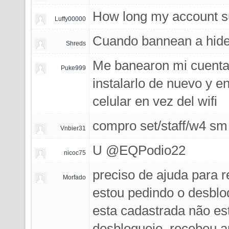
How long my account s
Luffy00000
Cuando bannean a hide
Shreds
Me banearon mi cuenta s
Puke999
instalarlo de nuevo y en
celular en vez del wifi
compro set/staff/w4 sm
Vnbier31
U @EQPodio22
nicoc75
preciso de ajuda para 
Morfado
estou pedindo o desblo
esta cadastrada não es
desbloqueio, recebeu a