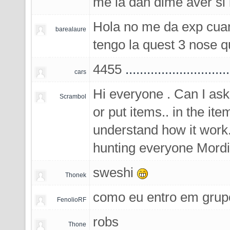
me la dan dime aver s
Hola no me da exp cuand
barealaure
tengo la quest 3 nose 
4455
.
.
.
.
.
.
.
.
.
.
.
.
.
.
.
.
.
.
.
.
.
.
.
.
.
.
.
.
.
cars
Hi everyone . Can I ask i
Scrambol
or put items.. in the ite
understand how it work
hunting everyone Mord
sweshi
Thonek
como eu entro em grup
FenolioRF
robs
Thone