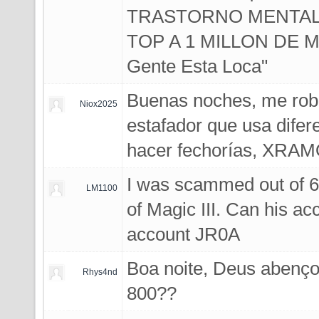
TRASTORNO MENTAL 
TOP A 1 MILLON DE MC
Gente Esta Loca"
Buenas noches, me roba
Niox2025
estafador que usa difer
hacer fechorías, XR
I was scammed out of 
LM1100
of Magic III. Can his a
account JR0A
Boa noite, Deus abenço
Rhys4nd
800??