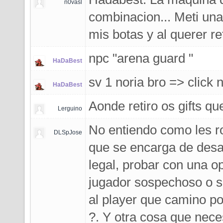
n0vasl
combinacion... Meti una
mis botas y al querer re
npc "arena guard "
HaDaBest
sv 1 noria bro => click 
HaDaBest
Aonde retiro os gifts qu
Lerguino
No entiendo como les r
DLSpJose
que se encarga de desar
legal, probar con una o
jugador sospechoso o 
al player que camino po
?. Y otra cosa que nec