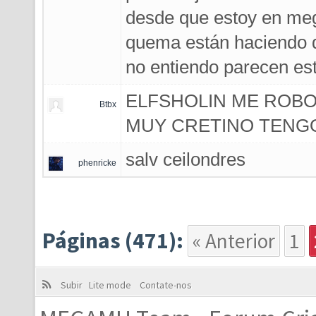
desde que estoy en meg
quema están haciendo q
no entiendo parecen es
ELFSHOLIN ME ROBO
Btbx
MUY CRETINO TENG
salv ceilondres
phenricke
Páginas (471):
« Anterior
1
Subir
Lite mode
Contate-nos